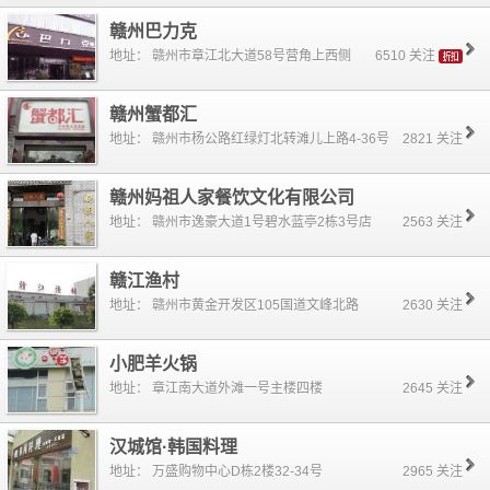
赣州巴力克
地址： 赣州市章江北大道58号营角上西侧
6510 关注
赣州蟹都汇
地址： 赣州市杨公路红绿灯北转滩儿上路4-36号
2821 关注
赣州妈祖人家餐饮文化有限公司
地址： 赣州市逸豪大道1号碧水蓝亭2栋3号店
2563 关注
赣江渔村
地址： 赣州市黄金开发区105国道文峰北路
2630 关注
小肥羊火锅
地址： 章江南大道外滩一号主楼四楼
2645 关注
汉城馆·韩国料理
地址： 万盛购物中心D栋2楼32-34号
2965 关注