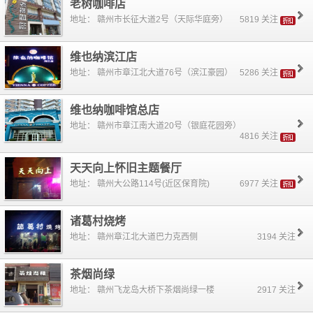
老树咖啡店
地址： 赣州市长征大道2号（天际华庭旁）
5819 关注
维也纳滨江店
地址： 赣州市章江北大道76号（滨江豪园）
5286 关注
维也纳咖啡馆总店
地址： 赣州市章江南大道20号（银庭花园旁）
4816 关注
天天向上怀旧主题餐厅
地址： 赣州大公路114号(近区保育院)
6977 关注
诸葛村烧烤
地址： 赣州章江北大道巴力克西侧
3194 关注
茶烟尚绿
地址： 赣州飞龙岛大桥下茶烟尚绿一楼
2917 关注