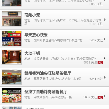
地址： 国际时代广场步行街D1号 上海城隍庙小吃世界
6859 关注
南翔小笼
地址： 国际时代广场步行街D52 、D53老上海城隍庙小吃世
界
5185 关注
华天放心快餐
地址： 赣州开发区金岭西路康加晖科技园C栋
5439 关注
大动干锅
地址： 文清路天誉广场6楼（女人世界对面/中联商城旁）
5823 关注
赣州香港油尖旺烧腊茶餐厅
地址： 章贡区长征大道1号九方购物中心4楼
6241 关注
圣拉丁自助烤肉涮锅餐厅
地址： 中联商城都市英雄动漫城二楼
5652 关注