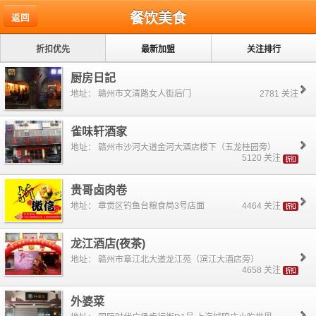
餐饮美食
返回
折扣优先
最新加盟
关注排行
厨房日記
地址： 赣州市文清路女人街后门
2781 关注
雀味轩酒家
地址： 赣州市沙河大道金河大酒店楼下（五龙桂园旁）
5120 关注
贵哥卤肉卷
地址： 章贡区钓鱼台粮食局3号店面
4464 关注
龙江酒店(夜茶)
地址： 赣州市章江北大道龙江苑（滨江大酒店旁）
4658 关注
外婆菜