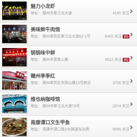
魅力小龙虾
地址： 赣州市章江北大道
4195 关注
美味鲜牛肉馆
地址： 赣州章贡区章江北大道62-1号
6465 关注
锅锅味中鲜
地址： 赣州市营角上路
4612 关注
赣州季季红
地址： 赣州章贡区东阳山路13号附近
3756 关注
维也纳咖啡馆
地址： 赣州市章江北大道76号
2974 关注
南康谭口文生甲鱼
地址： 南康市谭口镇105国道车站旁
9085 关注